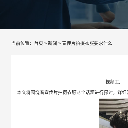
当前位置：
首页
>
新闻
> 宣传片拍摄衣服要求什么
视频工厂 所
本文将围绕着宣传片拍摄衣服这个话题进行探讨，详细