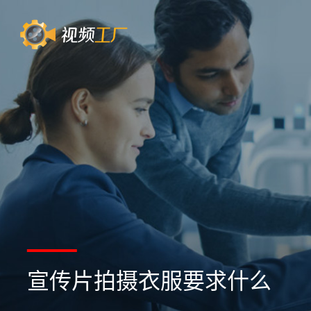
宣传片拍摄衣服要求什么