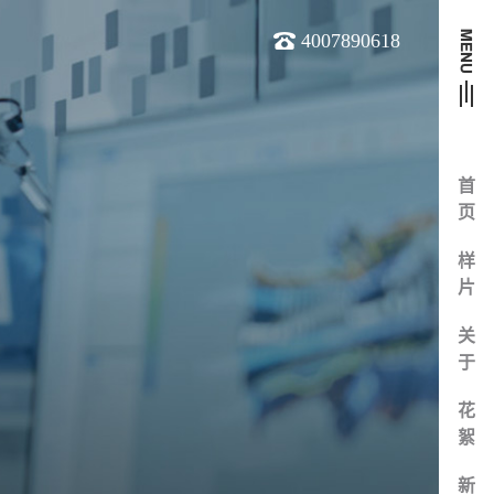
4007890618
首
页
样
片
关
于
花
絮
新