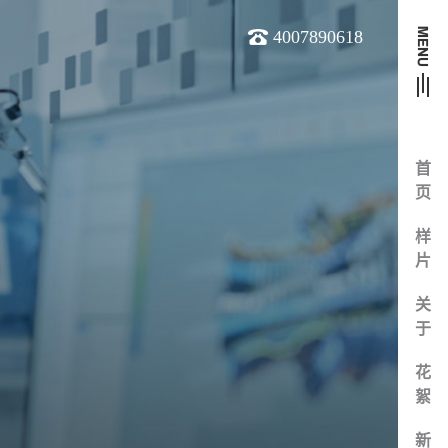
4007890618
首
页
样
片
关
于
花
絮
新