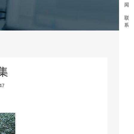
闻
联
系
集
47