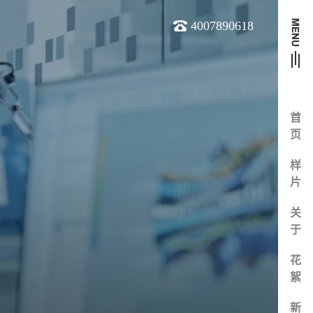
4007890618
首
页
样
片
关
于
花
絮
新