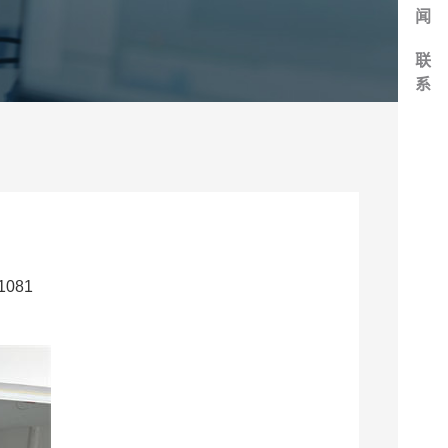
闻
联
系
081