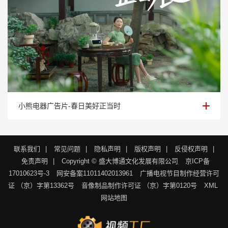
小熊电器广告片-春日美好正当时
小熊电器广告片-春日美好正当时
联系我们
|
常见问题
|
隐私声明
|
版权声明
|
反侵权声明
|
免责声明
|
Copyright © 盛大博通文化发展有限公司
京ICP备
17010623号-3
网安备案11011402013961
广播电视节目制作经营许可
证 （京）字第13362号
音像制品制作许可证 （京）字第0120号
XML
网站地图