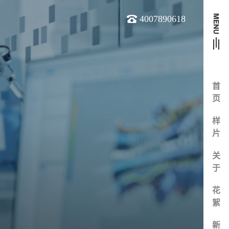
4007890618
首
页
样
片
关
于
花
絮
新