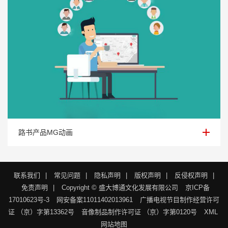
路书产品MG动画
路书产品MG动画
联系我们
|
常见问题
|
隐私声明
|
版权声明
|
反侵权声明
|
免责声明
|
Copyright © 盛大博通文化发展有限公司
京ICP备
17010623号-3
网安备案11011402013961
广播电视节目制作经营许可
证 （京）字第13362号
音像制品制作许可证 （京）字第0120号
XML
网站地图