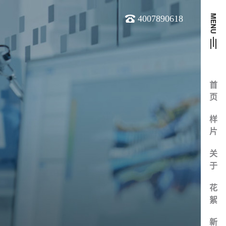
4007890618
首
页
样
片
关
于
花
絮
新