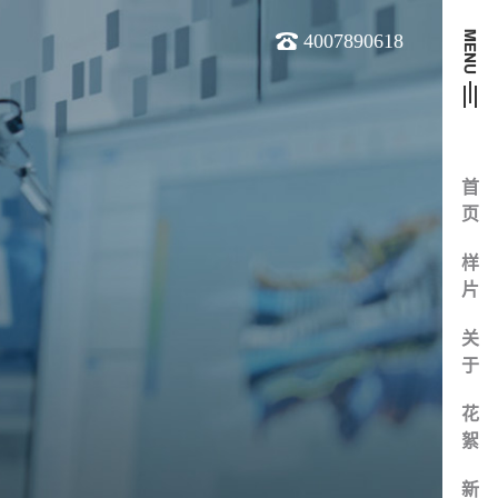
4007890618
首
页
样
片
关
于
花
絮
新