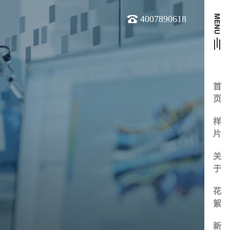
4007890618
首
页
样
片
关
于
花
絮
新