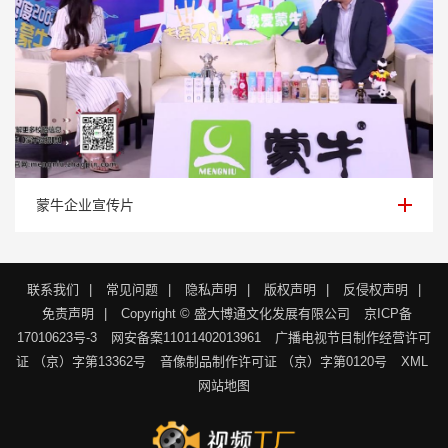
蒙牛企业宣传片
蒙牛企业宣传片
联系我们
|
常见问题
|
隐私声明
|
版权声明
|
反侵权声明
|
免责声明
|
Copyright © 盛大博通文化发展有限公司
京ICP备
17010623号-3
网安备案11011402013961
广播电视节目制作经营许可
证 （京）字第13362号
音像制品制作许可证 （京）字第0120号
XML
网站地图