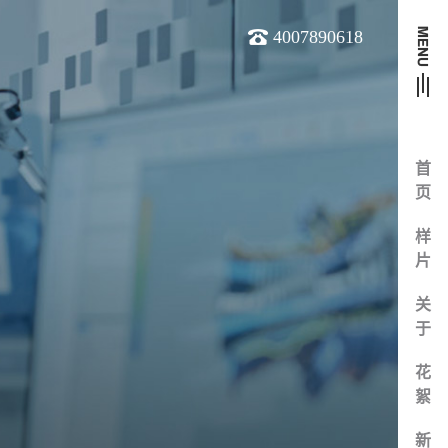
4007890618
首
页
样
片
关
于
花
絮
新