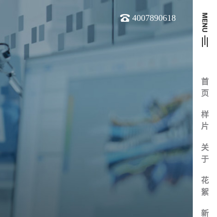
4007890618
首
页
样
片
关
于
花
絮
新