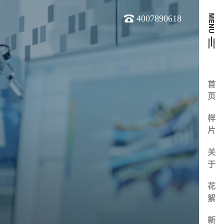
4007890618
首
页
样
片
关
于
花
絮
新