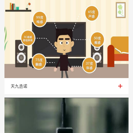
天九丞诺
天九丞诺