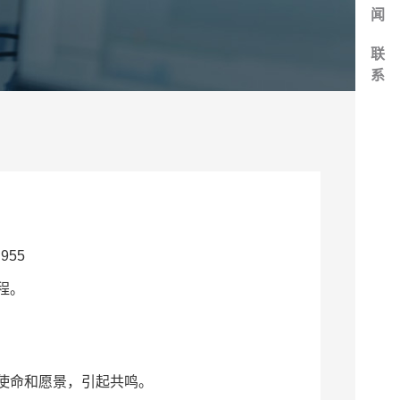
闻
联
系
955
程。
使命和愿景，引起共鸣。