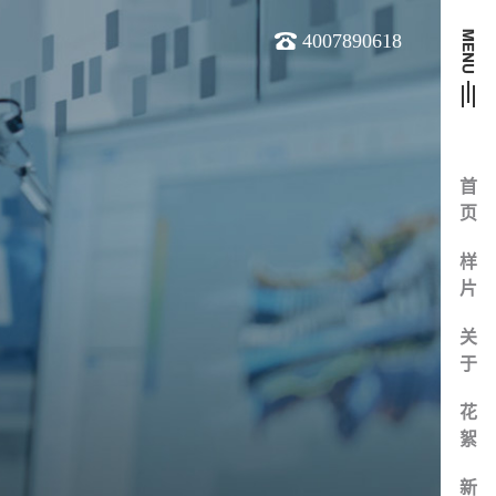
4007890618
首
页
样
片
关
于
花
絮
新