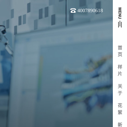
4007890618
首
页
样
片
关
于
花
絮
新