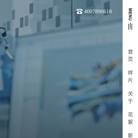
4007890618
首
页
样
片
关
于
花
絮
新