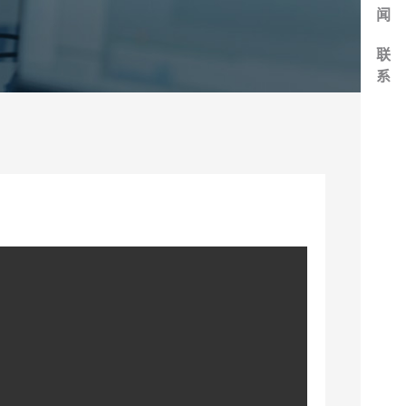
闻
联
系