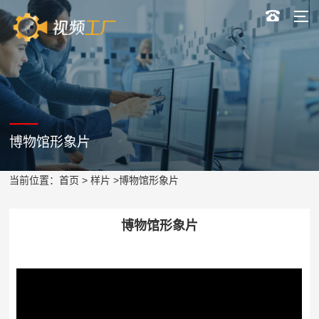
博物馆形象片
当前位置：
首页
>
样片
>博物馆形象片
博物馆形象片