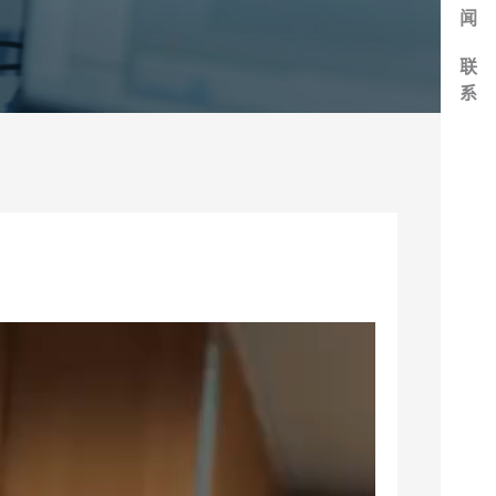
闻
联
系