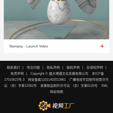
Stampsy - Launch Video
Stampsy - Launch Video
联系我们
|
常见问题
|
隐私声明
|
版权声明
|
反侵权声明
|
免责声明
|
Copyright © 盛大博通文化发展有限公司
京ICP备
17010623号-3
网安备案11011402013961
广播电视节目制作经营许可
证 （京）字第13362号
音像制品制作许可证 （京）字第0120号
XML
网站地图